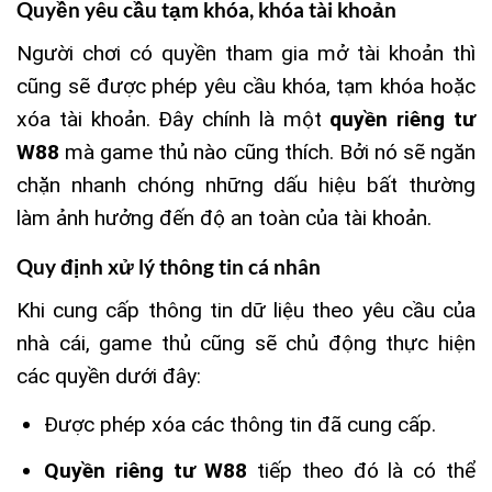
Quyền yêu cầu tạm khóa, khóa tài khoản
Người chơi có quyền tham gia mở tài khoản thì
cũng sẽ được phép yêu cầu khóa, tạm khóa hoặc
xóa tài khoản. Đây chính là một
quyền riêng tư
W88
mà game thủ nào cũng thích. Bởi nó sẽ ngăn
chặn nhanh chóng những dấu hiệu bất thường
làm ảnh hưởng đến độ an toàn của tài khoản.
Quy định xử lý thông tin cá nhân
Khi cung cấp thông tin dữ liệu theo yêu cầu của
nhà cái, game thủ cũng sẽ chủ động thực hiện
các quyền dưới đây:
Được phép xóa các thông tin đã cung cấp.
Quyền riêng tư W88
tiếp theo đó là có thể