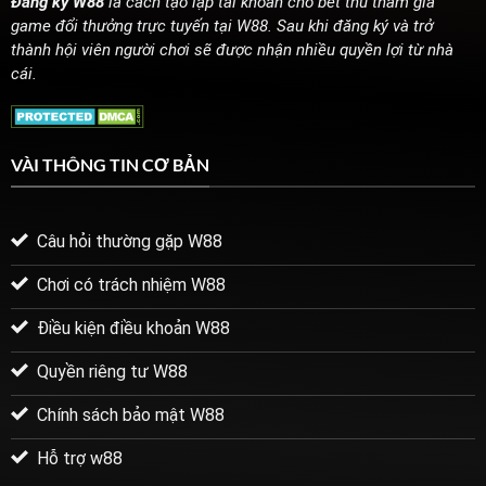
Đăng ký W88
là cách tạo lập tài khoản cho bet thủ tham gia
game đổi thưởng trực tuyến tại W88. Sau khi đăng ký và trở
thành hội viên người chơi sẽ được nhận nhiều quyền lợi từ nhà
cái.
VÀI THÔNG TIN CƠ BẢN
Câu hỏi thường gặp W88
Chơi có trách nhiệm W88
Điều kiện điều khoản W88
Quyền riêng tư W88
Chính sách bảo mật W88
Hỗ trợ w88