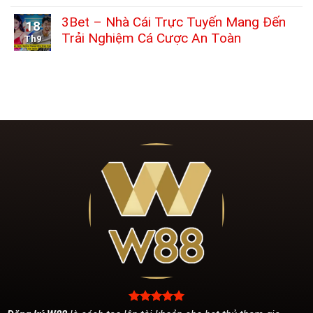
Bóng
Nổ
có
2026
Đá
Hũ
bình
3Bet – Nhà Cái Trực Tuyến Mang Đến
18
Không
–
luận
Quảng
Trải Nghiệm Cá Cược An Toàn
Cơ
Th9
ở
Cáo
Hội
Nhà
Không
Trên
Trúng
Cái
có
Di
Thưởng
Thái
bình
Động
Lớn
Lan
luận
Chỉ
Nổi
ở
Với
Bật
3Bet
Một
Với
–
Cú
Chuỗi
Nhà
Nhấn
Sự
Cái
Kiện
Trực
Và
Tuyến
Giải
Mang
Đấu
Đến
Đỉnh
Trải
Cao
Nghiệm
Cá
Cược
An
Toàn