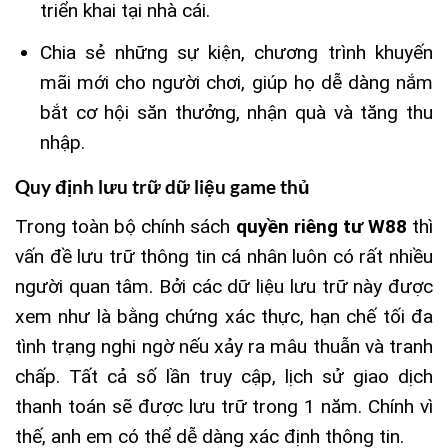
triển khai tại nhà cái.
Chia sẻ những sự kiện, chương trình khuyến
mãi mới cho người chơi, giúp họ dễ dàng nắm
bắt cơ hội săn thưởng, nhận quà và tăng thu
nhập.
Quy định lưu trữ dữ liệu game thủ
Trong toàn bộ chính sách
quyền riêng tư W88
thì
vấn đề lưu trữ thông tin cá nhân luôn có rất nhiều
người quan tâm. Bởi các dữ liệu lưu trữ này được
xem như là bằng chứng xác thực, hạn chế tối đa
tình trạng nghi ngờ nếu xảy ra mâu thuẫn và tranh
chấp. Tất cả số lần truy cập, lịch sử giao dịch
thanh toán sẽ được lưu trữ trong 1 năm. Chính vì
thế, anh em có thể dễ dàng xác định thông tin.