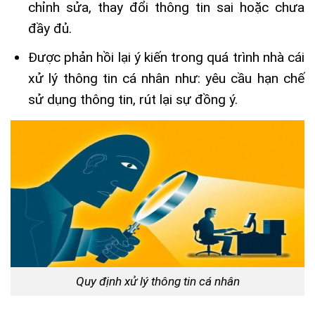
chỉnh sửa, thay đổi thông tin sai hoặc chưa
đầy đủ.
Được phản hồi lại ý kiến trong quá trình nhà cái
xử lý thông tin cá nhân như: yêu cầu hạn chế
sử dụng thông tin, rút lại sự đồng ý.
Quy định xử lý thông tin cá nhân