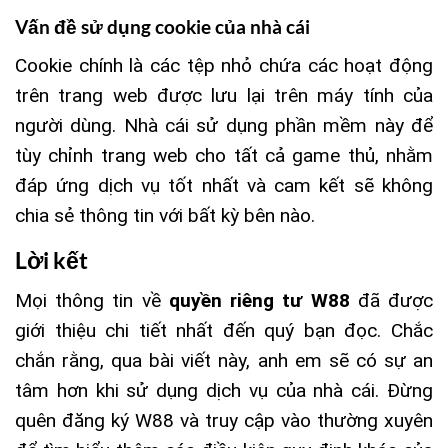
Vấn đề sử dụng cookie của nhà cái
Cookie chính là các tệp nhỏ chứa các hoạt động
trên trang web được lưu lại trên máy tính của
người dùng. Nhà cái sử dụng phần mềm này để
tùy chỉnh trang web cho tất cả game thủ, nhằm
đáp ứng dịch vụ tốt nhất và cam kết sẽ không
chia sẻ thông tin với bất kỳ bên nào.
Lời kết
Mọi thông tin về
quyền riêng tư W88
đã được
giới thiệu chi tiết nhất đến quý bạn đọc. Chắc
chắn rằng, qua bài viết này, anh em sẽ có sự an
tâm hơn khi sử dụng dịch vụ của nhà cái. Đừng
quên đăng ký W88 và truy cập vào thường xuyên