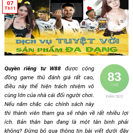
07
Th11
Quyền riêng tư W88
được cộng
83
đồng game thủ đánh giá rất cao,
điều này thể hiện trách nhiệm vô
/ 100
cùng lớn của nhà cái đối người chơi.
Điểm SEO
Nếu nắm chắc các chính sách này
thì thành viên tham gia sẽ nhận về rất nhiều lợi
ích. Bản thân bạn đang là một tân binh phải
không? Đừng bỏ qua thông tin bài viết dưới đây