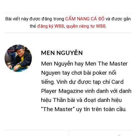
Bài viết này được đăng trong
CẨM NANG CÁ ĐỘ
và được gắn
thẻ
đăng ký W88
,
quyền riêng tư W88
.
MEN NGUYỄN
Men Nguyễn hay Men The Master
Nguyen tay chơi bài poker nổi
tiếng. Vinh dự được tạp chí Card
Player Magazine vinh danh với danh
hiệu Thần bài và đoạt danh hiệu
"The Master" uy tín trên toàn cầu.