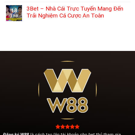
Nổ
có
2026
Đá
Hũ
bình
3Bet – Nhà Cái Trực Tuyến Mang Đến
18
Không
–
luận
Quảng
Trải Nghiệm Cá Cược An Toàn
Cơ
Th9
ở
Cáo
Hội
Nhà
Không
Trên
Trúng
Cái
có
Di
Thưởng
Thái
bình
Động
Lớn
Lan
luận
Chỉ
Nổi
ở
Với
Bật
3Bet
Một
Với
–
Cú
Chuỗi
Nhà
Nhấn
Sự
Cái
Kiện
Trực
Và
Tuyến
Giải
Mang
Đấu
Đến
Đỉnh
Trải
Cao
Nghiệm
Cá
Cược
An
Toàn
Đăng ký W88
là cách tạo lập tài khoản cho bet thủ tham gia