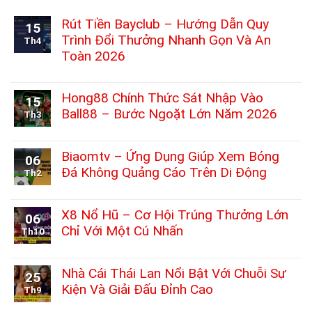
Rút Tiền Bayclub – Hướng Dẫn Quy
15
Trình Đổi Thưởng Nhanh Gọn Và An
Th4
Toàn 2026
Không
có
bình
Hong88 Chính Thức Sát Nhập Vào
15
luận
Ball88 – Bước Ngoặt Lớn Năm 2026
Th3
ở
Rút
Không
Tiền
có
Bayclub
bình
Biaomtv – Ứng Dụng Giúp Xem Bóng
06
–
luận
Đá Không Quảng Cáo Trên Di Động
Hướng
Th2
ở
Dẫn
Hong88
Không
Quy
Chính
có
Trình
Thức
bình
X8 Nổ Hũ – Cơ Hội Trúng Thưởng Lớn
06
Đổi
Sát
luận
Thưởng
Chỉ Với Một Cú Nhấn
Nhập
Th10
ở
Nhanh
Vào
Biaomtv
Không
Gọn
Ball88
–
có
Và
–
Ứng
bình
Nhà Cái Thái Lan Nổi Bật Với Chuỗi Sự
An
25
Bước
Dụng
luận
Toàn
Ngoặt
Kiện Và Giải Đấu Đỉnh Cao
Giúp
Th9
ở
2026
Lớn
Xem
X8
Không
Năm
Bóng