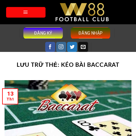
Bỏ
qua
nội
dung
ĐĂNG KÝ
ĐĂNG NHẬP
LƯU TRỮ THẺ:
KÉO BÀI BACCARAT
13
Th1