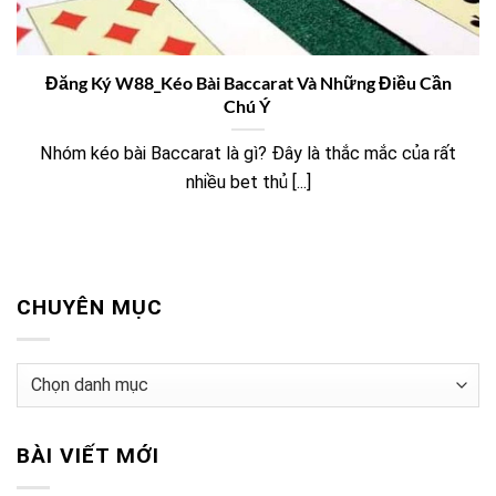
Đăng Ký W88_Kéo Bài Baccarat Và Những Điều Cần
Chú Ý
Nhóm kéo bài Baccarat là gì? Đây là thắc mắc của rất
nhiều bet thủ [...]
CHUYÊN MỤC
CHUYÊN
MỤC
BÀI VIẾT MỚI