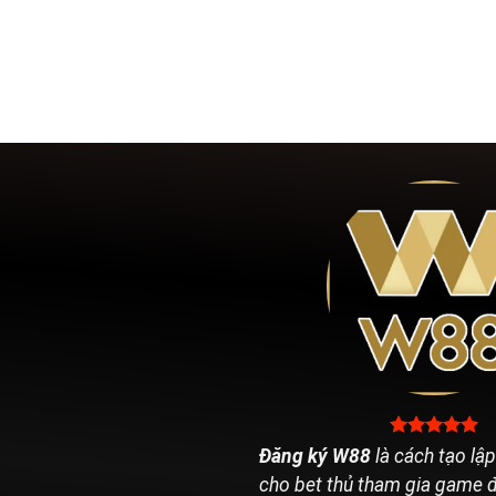
Đăng ký W88
là cách tạo lập
cho bet thủ tham gia game 