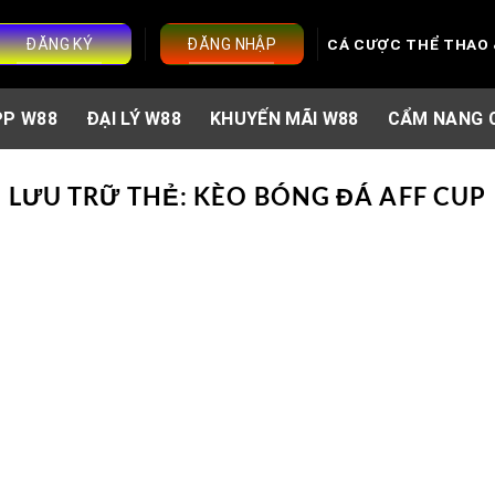
CÁ CƯỢC THỂ THAO 
ĐĂNG KÝ
ĐĂNG NHẬP
PP W88
ĐẠI LÝ W88
KHUYẾN MÃI W88
CẨM NANG 
LƯU TRỮ THẺ:
KÈO BÓNG ĐÁ AFF CUP