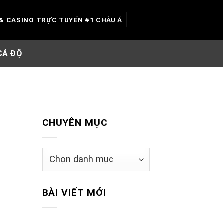
& CASINO TRỰC TUYẾN #1 CHÂU Á
CÁ ĐỘ
CHUYÊN MỤC
CHUYÊN
MỤC
BÀI VIẾT MỚI