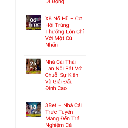
Di Động
Sát
An
Nhập
Toàn
Không
Vào
2026
có
Ball88
bình
X8 Nổ Hũ – Cơ
06
–
luận
Bước
Hội Trúng
Th10
ở
Ngoặt
Thưởng Lớn Chỉ
Biaomtv
Lớn
–
Với Một Cú
Năm
Ứng
2026
Nhấn
Dụng
Giúp
Không
Xem
có
Bóng
bình
Nhà Cái Thái
25
Đá
luận
Không
Lan Nổi Bật Với
Th9
ở
Quảng
Chuỗi Sự Kiện
X8
Cáo
Nổ
Và Giải Đấu
Trên
Hũ
Di
Đỉnh Cao
–
Động
Cơ
Không
Hội
có
Trúng
bình
3Bet – Nhà Cái
18
Thưởng
luận
Lớn
Trực Tuyến
Th9
ở
Chỉ
Mang Đến Trải
Nhà
Với
Cái
Nghiệm Cá
Một
Thái