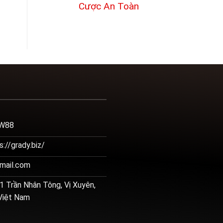
Cú
Cược An Toàn
Lan
Nhấn
Nổi
Không
Bật
có
Với
bình
Chuỗi
luận
Sự
ở
Kiện
3Bet
Và
–
Giải
Nhà
Đấu
Cái
Đỉnh
Trực
Cao
Tuyến
Mang
Đến
Trải
 W88
Nghiệm
Cá
s://grady.biz/
Cược
An
Toàn
ail.com
41 Trần Nhân Tông, Vị Xuyên,
Việt Nam