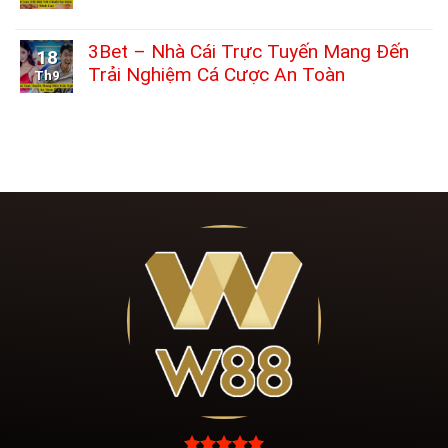
Lớn
Xem
X8
Không
Năm
Bóng
Nổ
có
2026
Đá
Hũ
bình
3Bet – Nhà Cái Trực Tuyến Mang Đến
18
Không
–
luận
Quảng
Trải Nghiệm Cá Cược An Toàn
Cơ
Th9
ở
Cáo
Hội
Nhà
Không
Trên
Trúng
Cái
có
Di
Thưởng
Thái
bình
Động
Lớn
Lan
luận
Chỉ
Nổi
ở
Với
Bật
3Bet
Một
Với
–
Cú
Chuỗi
Nhà
Nhấn
Sự
Cái
Kiện
Trực
Và
Tuyến
Giải
Mang
Đấu
Đến
Đỉnh
Trải
Cao
Nghiệm
Cá
Cược
An
Toàn