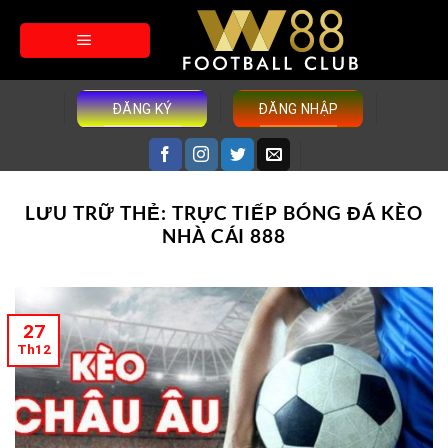
Bỏ
qua
nội
dung
ĐĂNG KÝ
ĐĂNG NHẬP
LƯU TRỮ THẺ:
TRỰC TIẾP BÓNG ĐÁ KÈO
NHÀ CÁI 888
27
Th12