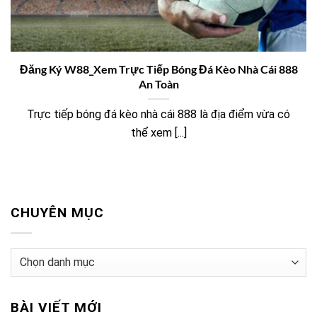
Đăng Ký W88_Xem Trực Tiếp Bóng Đá Kèo Nhà Cái 888
An Toàn
Trực tiếp bóng đá kèo nhà cái 888 là địa điểm vừa có
thể xem [...]
CHUYÊN MỤC
CHUYÊN
MỤC
BÀI VIẾT MỚI