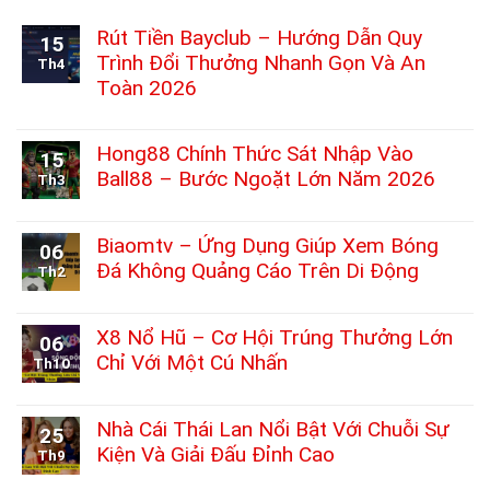
Rút Tiền Bayclub – Hướng Dẫn Quy
15
Trình Đổi Thưởng Nhanh Gọn Và An
Th4
Toàn 2026
Không
có
bình
Hong88 Chính Thức Sát Nhập Vào
15
luận
Ball88 – Bước Ngoặt Lớn Năm 2026
Th3
ở
Rút
Không
Tiền
có
Bayclub
bình
Biaomtv – Ứng Dụng Giúp Xem Bóng
06
–
luận
Đá Không Quảng Cáo Trên Di Động
Hướng
Th2
ở
Dẫn
Hong88
Không
Quy
Chính
có
Trình
Thức
bình
X8 Nổ Hũ – Cơ Hội Trúng Thưởng Lớn
06
Đổi
Sát
luận
Thưởng
Chỉ Với Một Cú Nhấn
Nhập
Th10
ở
Nhanh
Vào
Biaomtv
Không
Gọn
Ball88
–
có
Và
–
Ứng
bình
Nhà Cái Thái Lan Nổi Bật Với Chuỗi Sự
An
25
Bước
Dụng
luận
Toàn
Ngoặt
Kiện Và Giải Đấu Đỉnh Cao
Giúp
Th9
ở
2026
Lớn
Xem
X8
Không
Năm
Bóng