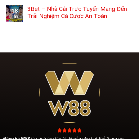
Nổ
có
2026
Đá
Hũ
bình
3Bet – Nhà Cái Trực Tuyến Mang Đến
18
Không
–
luận
Quảng
Trải Nghiệm Cá Cược An Toàn
Cơ
Th9
ở
Cáo
Hội
Nhà
Không
Trên
Trúng
Cái
có
Di
Thưởng
Thái
bình
Động
Lớn
Lan
luận
Chỉ
Nổi
ở
Với
Bật
3Bet
Một
Với
–
Cú
Chuỗi
Nhà
Nhấn
Sự
Cái
Kiện
Trực
Và
Tuyến
Giải
Mang
Đấu
Đến
Đỉnh
Trải
Cao
Nghiệm
Cá
Cược
An
Toàn
Đăng ký W88
là cách tạo lập tài khoản cho bet thủ tham gia