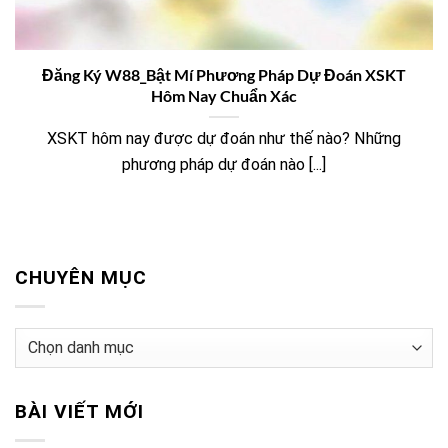
Đăng Ký W88_Bật Mí Phương Pháp Dự Đoán XSKT
Hôm Nay Chuẩn Xác
XSKT hôm nay được dự đoán như thế nào? Những
phương pháp dự đoán nào [...]
CHUYÊN MỤC
CHUYÊN
MỤC
BÀI VIẾT MỚI