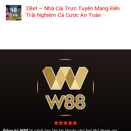
Nổ
có
2026
Đá
Hũ
bình
3Bet – Nhà Cái Trực Tuyến Mang Đến
18
Không
–
luận
Quảng
Trải Nghiệm Cá Cược An Toàn
Cơ
Th9
ở
Cáo
Hội
Nhà
Không
Trên
Trúng
Cái
có
Di
Thưởng
Thái
bình
Động
Lớn
Lan
luận
Chỉ
Nổi
ở
Với
Bật
3Bet
Một
Với
–
Cú
Chuỗi
Nhà
Nhấn
Sự
Cái
Kiện
Trực
Và
Tuyến
Giải
Mang
Đấu
Đến
Đỉnh
Trải
Cao
Nghiệm
Cá
Cược
An
Toàn
Đăng ký W88
là cách tạo lập tài khoản cho bet thủ tham gia