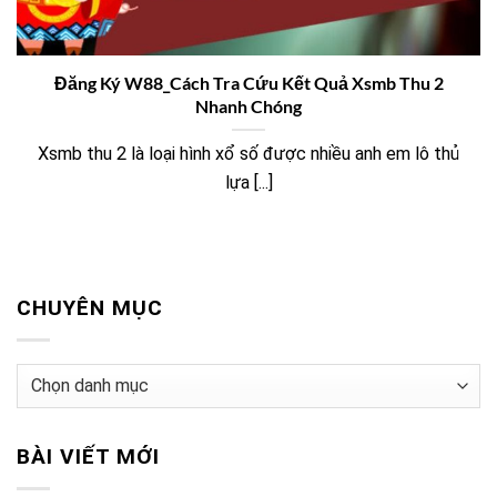
Đăng Ký W88_Cách Tra Cứu Kết Quả Xsmb Thu 2
Nhanh Chóng
Xsmb thu 2 là loại hình xổ số được nhiều anh em lô thủ
lựa [...]
CHUYÊN MỤC
CHUYÊN
MỤC
BÀI VIẾT MỚI