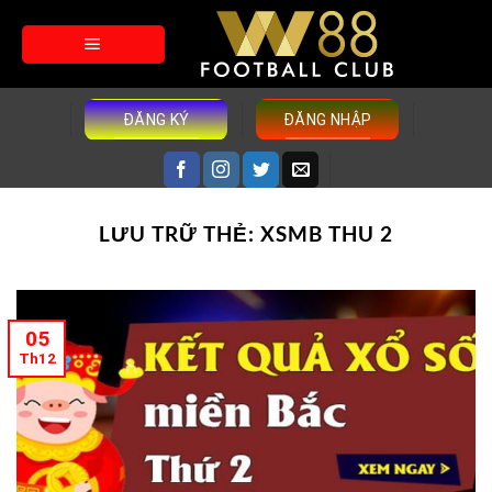
Bỏ
qua
nội
dung
ĐĂNG KÝ
ĐĂNG NHẬP
LƯU TRỮ THẺ:
XSMB THU 2
05
Th12