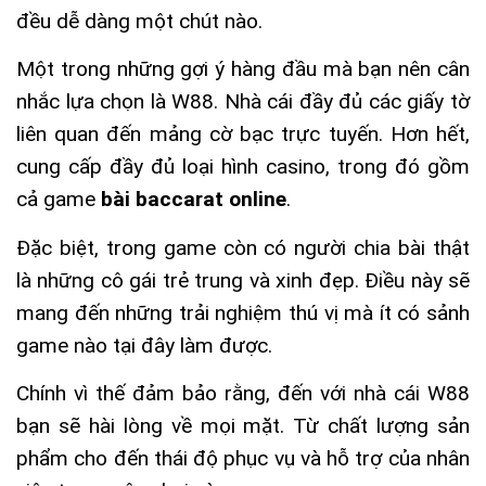
đều dễ dàng một chút nào.
Một trong những gợi ý hàng đầu mà bạn nên cân
nhắc lựa chọn là W88. Nhà cái đầy đủ các giấy tờ
liên quan đến mảng cờ bạc trực tuyến. Hơn hết,
cung cấp đầy đủ loại hình casino, trong đó gồm
cả game
bài baccarat online
.
Đặc biệt, trong game còn có người chia bài thật
là những cô gái trẻ trung và xinh đẹp. Điều này sẽ
mang đến những trải nghiệm thú vị mà ít có sảnh
game nào tại đây làm được.
Chính vì thế đảm bảo rằng, đến với nhà cái W88
bạn sẽ hài lòng về mọi mặt. Từ chất lượng sản
phẩm cho đến thái độ phục vụ và hỗ trợ của nhân