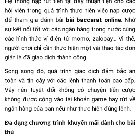
Hệ thống nạp rút tiền tại đây thuận tiện cho các
hội viên trong quá trình thực hiện việc nạp cược
để tham gia đánh bài
bài baccarat online
. Nhờ
sự kết nối tốt với các ngân hàng trong nước cùng
các hình thức ví điện tử momo, zalopay… Vì thế,
người chơi chỉ cần thực hiện một vài thao tác đơn
giản là đã giao dịch thành công.
Song song đó, quá trình giao dịch đảm bảo an
toàn và tin cậy với các lệnh thanh toán cao cấp.
Vậy nên tuyệt đối không có chuyện tiền cược
không được cộng vào tài khoản game hay rút về
ngân hàng của bạn nếu như thực hiện đúng lệnh.
Đa dạng chương trình khuyến mãi dành cho bài
thủ