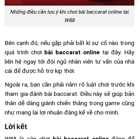
Những điều cần lưu ý khi chơi bài baccarat online tại
W88
Bên cạnh đó, nếu gặp phải bất kì sự cố nào trong
quá trình chơi
bài baccarat online
tại đây. Hãy
liên hệ ngay tới đội ngũ nhân viên tư vấn của nhà
cái để được hỗ trợ kịp thời.
Ngoài ra, bạn cần phải nắm rõ luật chơi trước khi
tham gia đánh bài baccarat. Điều này sẽ giúp bản
thân dễ dàng giành chiến thắng trong game cũng
như mang lại lợi nhuận đáng kể về cho mình.
Lời kết
W88 là sân chơi
bài baccarat online
đáng để