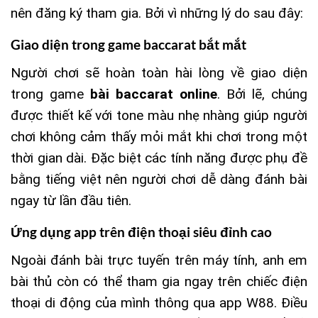
nên đăng ký tham gia. Bởi vì những lý do sau đây:
Giao diện trong game baccarat bắt mắt
Người chơi sẽ hoàn toàn hài lòng về giao diện
trong game
bài baccarat online
. Bởi lẽ, chúng
được thiết kế với tone màu nhẹ nhàng giúp người
chơi không cảm thấy mỏi mắt khi chơi trong một
thời gian dài. Đặc biệt các tính năng được phụ đề
bằng tiếng việt nên người chơi dễ dàng đánh bài
ngay từ lần đầu tiên.
Ứng dụng app trên điện thoại siêu đỉnh cao
Ngoài đánh bài trực tuyến trên máy tính, anh em
bài thủ còn có thể tham gia ngay trên chiếc điện
thoại di động của mình thông qua app W88. Điều