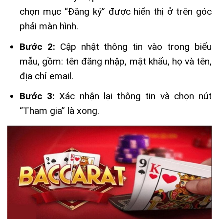
chọn mục “Đăng ký” được hiển thị ở trên góc
phải màn hình.
Bước 2:
Cập nhật thông tin vào trong biểu
mẫu, gồm: tên đăng nhập, mật khẩu, họ và tên,
địa chỉ email.
Bước 3:
Xác nhận lại thông tin và chọn nút
“Tham gia” là xong.