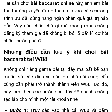
Tại sân chơi
bài baccarat online
này, anh em bài
thủ thường xuyên được tham gia vào các chương
trình ưu đãi cùng hàng ngàn phần quà giá trị hấp
dẫn. Vậy còn chần chừ gì mà không mau chóng
đăng ký tham gia để không bị bỏ lỡ bất kì cơ hội
nhận thưởng nào?
Những điều cần lưu ý khi chơi bài
baccarat tại W88
Không chỉ riêng game bài tại đây mà bất kể bạn
muốn sử các dịch vụ nào do nhà cái cung cấp
cũng cần phải trở thành thành viên W88. Do đó,
hãy làm theo các bước sau đây để nhanh chóng
tạo lập cho mình một tài khoản nhé:
Bước 1:
Truy cập vào nhà cái W88 và bấm