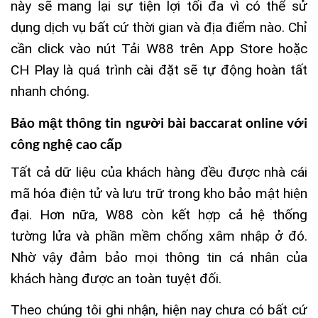
này sẽ mang lại sự tiện lợi tối đa vì có thể sử
dụng dịch vụ bất cứ thời gian và địa điểm nào. Chỉ
cần click vào nút Tải W88 trên App Store hoặc
CH Play là quá trình cài đặt sẽ tự động hoàn tất
nhanh chóng.
Bảo mật thông tin người bài baccarat online với
công nghệ cao cấp
Tất cả dữ liệu của khách hàng đều được nhà cái
mã hóa điện tử và lưu trữ trong kho bảo mật hiện
đại. Hơn nữa, W88 còn kết hợp cả hệ thống
tường lửa và phần mềm chống xâm nhập ở đó.
Nhờ vậy đảm bảo mọi thông tin cá nhân của
khách hàng được an toàn tuyệt đối.
Theo chúng tôi ghi nhận, hiện nay chưa có bất cứ