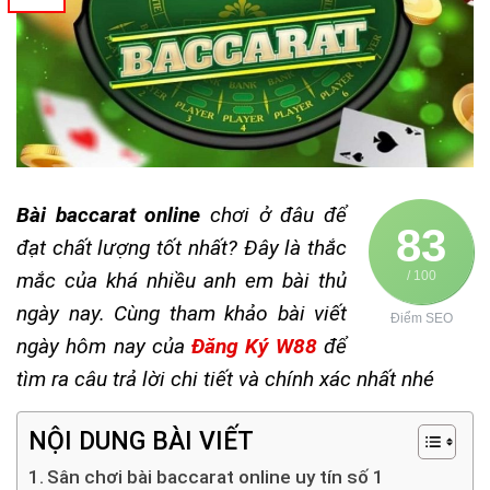
Bài baccarat online
chơi ở đâu để
83
đạt chất lượng tốt nhất? Đây là thắc
mắc của khá nhiều anh em bài thủ
/ 100
ngày nay. Cùng tham khảo bài viết
Điểm SEO
ngày hôm nay của
Đăng Ký W88
để
tìm ra câu trả lời chi tiết và chính xác nhất nhé
NỘI DUNG BÀI VIẾT
Sân chơi bài baccarat online uy tín số 1