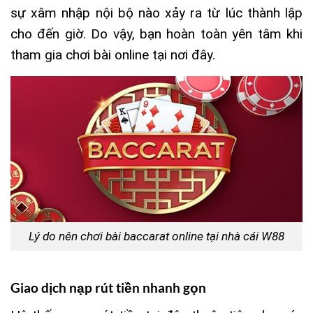
sự xâm nhập nội bộ nào xảy ra từ lúc thành lập
cho đến giờ. Do vậy, bạn hoàn toàn yên tâm khi
tham gia chơi bài online tại nơi đây.
Lý do nên chơi bài baccarat online tại nhà cái W88
Giao dịch nạp rút tiền nhanh gọn