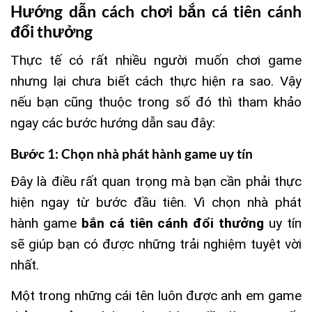
Hướng dẫn cách chơi bắn cá tiên cánh
đổi thưởng
Thực tế có rất nhiều người muốn chơi game
nhưng lại chưa biết cách thực hiện ra sao. Vậy
nếu bạn cũng thuộc trong số đó thì tham khảo
ngay các bước hướng dẫn sau đây:
Bước 1: Chọn nhà phát hành game uy tín
Đây là điều rất quan trọng mà bạn cần phải thực
hiện ngay từ bước đầu tiên. Vì chọn nhà phát
hành game
bắn cá tiên cánh đổi thưởng
uy tín
sẽ giúp bạn có được những trải nghiệm tuyệt vời
nhất.
Một trong những cái tên luôn được anh em game