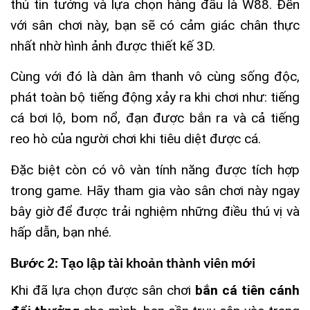
thủ tin tưởng và lựa chọn hàng đầu là W88. Đến
với sân chơi này, bạn sẽ có cảm giác chân thực
nhất nhờ hình ảnh được thiết kế 3D.
Cùng với đó là dàn âm thanh vô cùng sống độc,
phát toàn bộ tiếng động xảy ra khi chơi như: tiếng
cá bơi lộ, bom nổ, đạn được bắn ra và cả tiếng
reo hò của người chơi khi tiêu diệt được cá.
Đặc biệt còn có vô vàn tính năng được tích hợp
trong game. Hãy tham gia vào sân chơi này ngay
bây giờ để được trải nghiệm những điều thú vị và
hấp dẫn, bạn nhé.
Bước 2: Tạo lập tài khoản thành viên mới
Khi đã lựa chọn được sân chơi
bắn cá tiên cánh