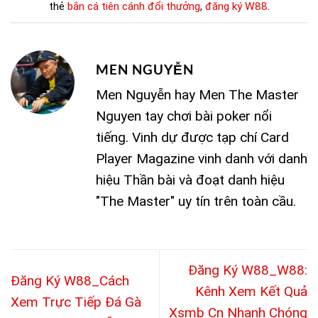
thẻ
bắn cá tiên cánh đổi thưởng
,
đăng ký W88
.
MEN NGUYỄN
Men Nguyễn hay Men The Master
Nguyen tay chơi bài poker nổi
tiếng. Vinh dự được tạp chí Card
Player Magazine vinh danh với danh
hiệu Thần bài và đoạt danh hiệu
"The Master" uy tín trên toàn cầu.
Đăng Ký W88_W88:
Đăng Ký W88_Cách
Kênh Xem Kết Quả
Xem Trực Tiếp Đá Gà
Xsmb Cn Nhanh Chóng