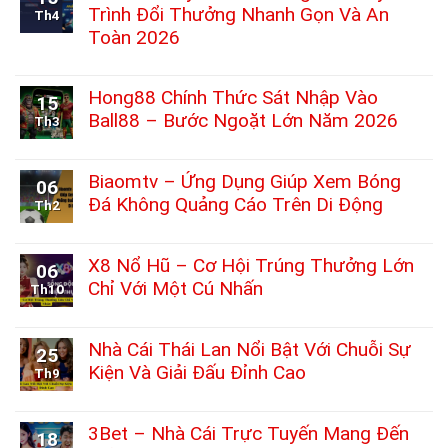
Trình Đổi Thưởng Nhanh Gọn Và An
Th4
Toàn 2026
Không
có
bình
Hong88 Chính Thức Sát Nhập Vào
15
luận
Ball88 – Bước Ngoặt Lớn Năm 2026
Th3
ở
Rút
Không
Tiền
có
Bayclub
bình
Biaomtv – Ứng Dụng Giúp Xem Bóng
06
–
luận
Đá Không Quảng Cáo Trên Di Động
Hướng
Th2
ở
Dẫn
Hong88
Không
Quy
Chính
có
Trình
Thức
bình
X8 Nổ Hũ – Cơ Hội Trúng Thưởng Lớn
06
Đổi
Sát
luận
Thưởng
Chỉ Với Một Cú Nhấn
Nhập
Th10
ở
Nhanh
Vào
Biaomtv
Không
Gọn
Ball88
–
có
Và
–
Ứng
bình
Nhà Cái Thái Lan Nổi Bật Với Chuỗi Sự
An
25
Bước
Dụng
luận
Toàn
Ngoặt
Kiện Và Giải Đấu Đỉnh Cao
Giúp
Th9
ở
2026
Lớn
Xem
X8
Không
Năm
Bóng
Nổ
có
2026
Đá
Hũ
bình
3Bet – Nhà Cái Trực Tuyến Mang Đến
18
Không
–
luận