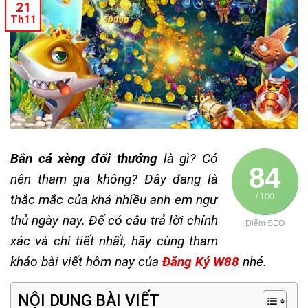
21
Th11
Bắn cá xèng đổi thưởng
là gì? Có
84
nên tham gia không? Đây đang là
thắc mắc của khá nhiều anh em ngư
/ 100
thủ ngày nay. Để có câu trả lời chính
Điểm SEO
xác và chi tiết nhất, hãy cùng tham
khảo bài viết hôm nay của
Đăng Ký W88
nhé.
NỘI DUNG BÀI VIẾT