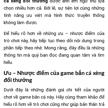
cá xèng đổi thưởng
được anh em ngư thủ lựa
chọn nhiều hơn cả. Bởi lẽ, sự tiện lợi cùng những
tính năng ưu việt mà hình thức truyền thống
không làm được.
Để hiểu rõ hơn về những ưu – nhược điểm của
trò chơi này, hãy tiếp tục theo dõi nội dung trong
phần tiếp theo nhé. Mong rằng, đây đều là những
thông tin mà quý bạn đọc đang quan tâm và tìm
hiểu.
Ưu – Nhược điểm của game bắn cá xèng
đổi thưởng
Dưới đây là những đánh giá chi tiết của người
chơi về game bắn cá này. Hãy cùng tham khảo để
hiểu rõ hơn về trò chơi cũng như giúp bản thân trả