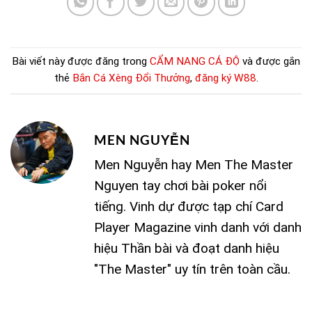
Bài viết này được đăng trong
CẨM NANG CÁ ĐỘ
và được gắn
thẻ
Bắn Cá Xèng Đổi Thưởng
,
đăng ký W88
.
MEN NGUYỄN
Men Nguyễn hay Men The Master
Nguyen tay chơi bài poker nổi
tiếng. Vinh dự được tạp chí Card
Player Magazine vinh danh với danh
hiệu Thần bài và đoạt danh hiệu
"The Master" uy tín trên toàn cầu.