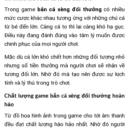
Trong game
bắn cá xèng đổi thưởng
có nhiều
mức cược khác nhau tương ứng với những chú cá
từ bé đến lớn. Càng cá to thì lại càng khó hạ gục.
Điều này đang đánh đúng vào tâm lý muốn được
chinh phục của mọi người chơi.
Mặc dù cá lớn khó chết hơn những đối tượng nhỏ
nhưng số tiền thưởng mà người chơi sẽ nhận về
tương đối lớn. Nhờ đó mà tạo nên được sự kịch
tính và lý thú trong trò chơi.
Chất lượng game bắn cá xèng đổi thưởng hoàn
hảo
Từ đồ họa hình ảnh trong game cho tới âm thanh
đều đạt chất lượng hào hảo nhất. Nhờ đó người