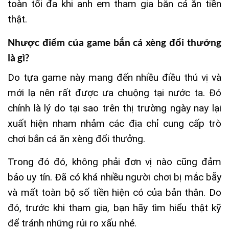
toàn tối đa khi anh em tham gia bắn cá ăn tiền
thật.
Nhược điểm của game bắn cá xèng đổi thưởng
là gì?
Do tựa game này mang đến nhiều điều thú vị và
mới lạ nên rất được ưa chuộng tại nước ta. Đó
chính là lý do tại sao trên thị trường ngày nay lại
xuất hiện nham nhảm các địa chỉ cung cấp trò
chơi bắn cá ăn xèng đổi thưởng.
Trong đó đó, không phải đơn vị nào cũng đảm
bảo uy tín. Đã có khá nhiều người chơi bị mắc bẫy
và mất toàn bộ số tiền hiện có của bản thân. Do
đó, trước khi tham gia, bạn hãy tìm hiểu thật kỹ
để tránh những rủi ro xấu nhé.