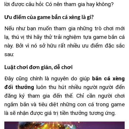
lời được câu hỏi: Có nên tham gia hay không?
Ưu điểm của game bắn cá xèng là gì?
Nếu như bạn muốn tham gia những trò chơi mới
lạ, thú vị thì hãy thử trải nghiệm tựa game bắn cá
này. Bởi vì nó sở hữu rất nhiều ưu điểm đặc sắc
sau:
Luật chơi đơn giản, dễ chơi
Đây cũng chính là nguyên do giúp
bắn cá xèng
đổi thưởng
luôn thu hút nhiều người người đến
đăng ký tham gia đến thế. Chỉ cần người chơi
ngắm bắn và tiêu diệt những con cá trong game
là sẽ nhận được giá trị tiền thưởng tương ứng.