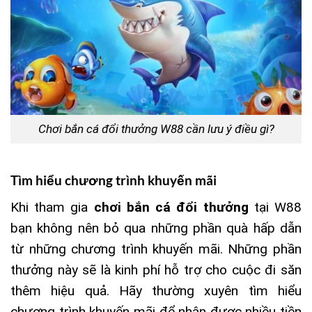
Chơi bắn cá đổi thưởng W88 cần lưu ý điều gì?
Tìm hiểu chương trình khuyến mãi
Khi tham gia
chơi bắn cá đổi thưởng
tại W88
bạn không nên bỏ qua những phần quà hấp dẫn
từ những chương trình khuyến mãi. Những phần
thưởng này sẽ là kinh phí hỗ trợ cho cuộc đi săn
thêm hiệu quả. Hãy thường xuyên tìm hiểu
chương trình khuyến mãi để nhận được nhiều tiền