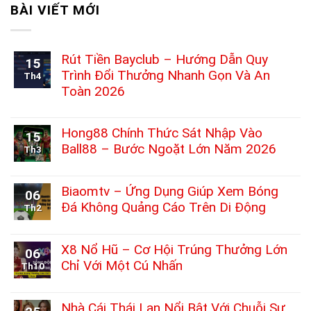
BÀI VIẾT MỚI
Rút Tiền Bayclub – Hướng Dẫn Quy
15
Trình Đổi Thưởng Nhanh Gọn Và An
Th4
Toàn 2026
Không
có
bình
Hong88 Chính Thức Sát Nhập Vào
15
luận
Ball88 – Bước Ngoặt Lớn Năm 2026
Th3
ở
Rút
Không
Tiền
có
Bayclub
bình
Biaomtv – Ứng Dụng Giúp Xem Bóng
06
–
luận
Đá Không Quảng Cáo Trên Di Động
Hướng
Th2
ở
Dẫn
Hong88
Không
Quy
Chính
có
Trình
Thức
bình
X8 Nổ Hũ – Cơ Hội Trúng Thưởng Lớn
06
Đổi
Sát
luận
Thưởng
Chỉ Với Một Cú Nhấn
Nhập
Th10
ở
Nhanh
Vào
Biaomtv
Không
Gọn
Ball88
–
có
Và
–
Ứng
bình
Nhà Cái Thái Lan Nổi Bật Với Chuỗi Sự
An
Bước