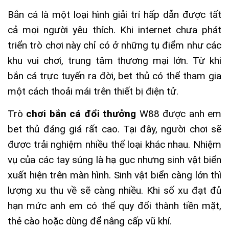
Bắn cá là một loại hình giải trí hấp dẫn được tất
cả mọi người yêu thích. Khi internet chưa phát
triển trò chơi này chỉ có ở những tụ điểm như các
khu vui chơi, trung tâm thương mại lớn. Từ khi
bắn cá trực tuyến ra đời, bet thủ có thể tham gia
một cách thoải mái trên thiết bị điện tử.
Trò
chơi bắn cá đổi thưởng
W88 được anh em
bet thủ đáng giá rất cao. Tại đây, người chơi sẽ
được trải nghiệm nhiều thể loại khác nhau. Nhiệm
vụ của các tay súng là hạ gục nhưng sinh vật biển
xuất hiện trên màn hình. Sinh vật biển càng lớn thì
lượng xu thu về sẽ càng nhiều. Khi số xu đạt đủ
hạn mức anh em có thể quy đổi thành tiền mặt,
thẻ cào hoặc dùng để nâng cấp vũ khí.