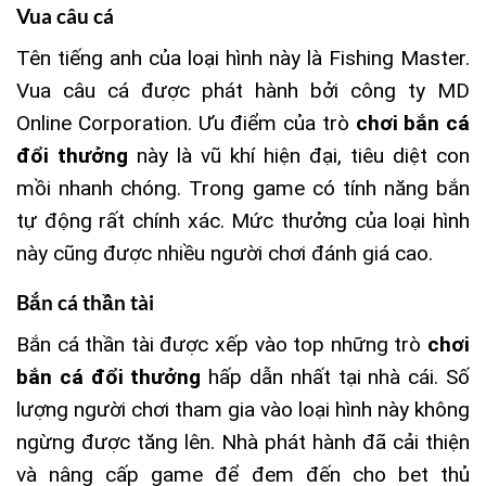
Vua câu cá
Tên tiếng anh của loại hình này là Fishing Master.
Vua câu cá được phát hành bởi công ty MD
Online Corporation. Ưu điểm của trò
chơi bắn cá
đổi thưởng
này là vũ khí hiện đại, tiêu diệt con
mồi nhanh chóng. Trong game có tính năng bắn
tự động rất chính xác. Mức thưởng của loại hình
này cũng được nhiều người chơi đánh giá cao.
Bắn cá thần tài
Bắn cá thần tài được xếp vào top những trò
chơi
bắn cá đổi thưởng
hấp dẫn nhất tại nhà cái. Số
lượng người chơi tham gia vào loại hình này không
ngừng được tăng lên. Nhà phát hành đã cải thiện
và nâng cấp game để đem đến cho bet thủ