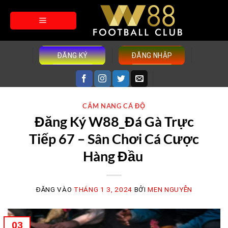
Bỏ
qua
nội
dung
ĐĂNG KÝ
ĐĂNG NHẬP
CẨM NANG CÁ ĐỘ
Đăng Ký W88_Đá Gà Trực
Tiếp 67 – Sân Chơi Cá Cược
Hàng Đầu
ĐĂNG VÀO
THÁNG 1 3, 2024
BỞI
MEN NGUYỄN
03