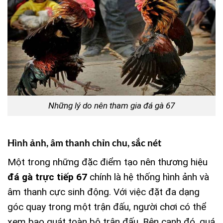
Những lý do nên tham gia đá gà 67
Hình ảnh, âm thanh chỉn chu, sắc nét
Một trong những đặc điểm tạo nên thương hiệu
đá gà trực tiếp 67
chính là hệ thống hình ảnh và
âm thanh cực sinh động. Với việc đặt đa dạng
góc quay trong một trận đấu, người chơi có thể
xem bao quát toàn bộ trận đấu. Bên cạnh đó, quá