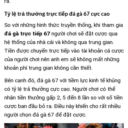
ra.
Tỷ lệ trả thưởng trực tiếp đá gà 67 cực cao
So với những hình thức truyền thống, khi tham gia
đá gà trực tiếp 67
người chơi sẽ đặt cược qua
hệ thống của nhà cái và không qua trung gian.
Tiền được chuyển trực tiếp vào tài khoản cá cược
của người chơi nên anh em sẽ không mất những
khoản phí trung gian không cần thiết.
Bên cạnh đó, đá gà 67 với tiềm lực kinh tế khủng
có tỷ lệ trả thưởng cực cao. Người chơi có thể
nhận tiền thưởng gấp 2, 5 đến 8 lần so với số tiền
cược ban đầu bỏ ra. Điều này khiến cho rất nhiều
người chọn đá gà 67 để đặt cược.