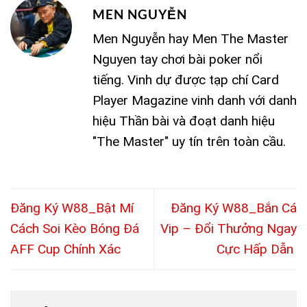
MEN NGUYỄN
Men Nguyễn hay Men The Master
Nguyen tay chơi bài poker nổi
tiếng. Vinh dự được tạp chí Card
Player Magazine vinh danh với danh
hiệu Thần bài và đoạt danh hiệu
"The Master" uy tín trên toàn cầu.
Đăng Ký W88_Bật Mí
Đăng Ký W88_Bắn Cá
Cách Soi Kèo Bóng Đá
Vip – Đổi Thưởng Ngay
AFF Cup Chính Xác
Cực Hấp Dẫn