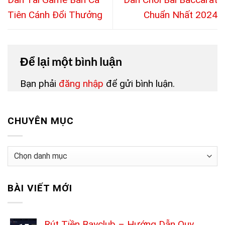
Tiên Cánh Đổi Thưởng
Chuẩn Nhất 2024
Để lại một bình luận
Bạn phải
đăng nhập
để gửi bình luận.
CHUYÊN MỤC
CHUYÊN
MỤC
BÀI VIẾT MỚI
Rút Tiền Bayclub – Hướng Dẫn Quy