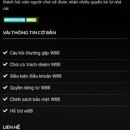
thành hội viên người chơi sẽ được nhận nhiều quyền lợi từ nhà
cái.
VÀI THÔNG TIN CƠ BẢN
Câu hỏi thường gặp W88
Chơi có trách nhiệm W88
Điều kiện điều khoản W88
Quyền riêng tư W88
Chính sách bảo mật W88
Hỗ trợ w88
LIÊN HỆ