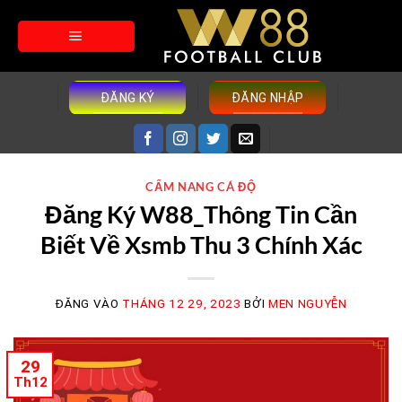
Bỏ
qua
nội
dung
ĐĂNG KÝ
ĐĂNG NHẬP
CẨM NANG CÁ ĐỘ
Đăng Ký W88_Thông Tin Cần
Biết Về Xsmb Thu 3 Chính Xác
ĐĂNG VÀO
THÁNG 12 29, 2023
BỞI
MEN NGUYỄN
29
Th12