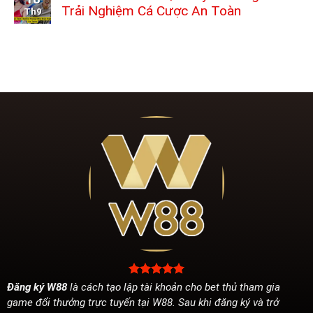
luận
Quảng
Trải Nghiệm Cá Cược An Toàn
Cơ
Th9
ở
Cáo
Hội
Nhà
Không
Trên
Trúng
Cái
có
Di
Thưởng
Thái
bình
Động
Lớn
Lan
luận
Chỉ
Nổi
ở
Với
Bật
3Bet
Một
Với
–
Cú
Chuỗi
Nhà
Nhấn
Sự
Cái
Kiện
Trực
Và
Tuyến
Giải
Mang
Đấu
Đến
Đỉnh
Trải
Cao
Nghiệm
Cá
Cược
An
Toàn
Đăng ký W88
là cách tạo lập tài khoản cho bet thủ tham gia
game đổi thưởng trực tuyến tại W88. Sau khi đăng ký và trở