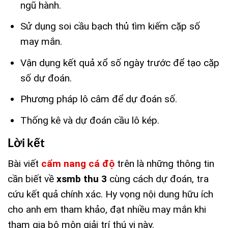
ngũ hành.
Sử dụng soi cầu bạch thủ tìm kiếm cặp số
may mắn.
Vận dụng kết quả xổ số ngày trước để tạo cặp
số dự đoán.
Phương pháp lô câm để dự đoán số.
Thống kê và dự đoán cầu lô kép.
Lời kết
Bài viết
cẩm nang cá độ
trên là những thông tin
cần biết về
xsmb thu 3
cùng cách dự đoán, tra
cứu kết quả chính xác. Hy vọng nội dung hữu ích
cho anh em tham khảo, đạt nhiều may mắn khi
tham gia bộ môn giải trí thú vị này.