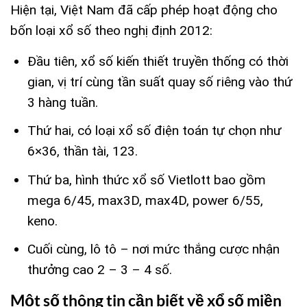
Hiện tại, Việt Nam đã cấp phép hoạt động cho
bốn loại xổ số theo nghị định 2012:
Đầu tiên, xổ số kiến thiết truyền thống có thời
gian, vị trí cùng tần suất quay số riêng vào thứ
3 hàng tuần.
Thứ hai, có loại xổ số điện toán tự chọn như
6×36, thần tài, 123.
Thứ ba, hình thức xổ số Vietlott bao gồm
mega 6/45, max3D, max4D, power 6/55,
keno.
Cuối cùng, lô tô – nơi mức thắng cược nhận
thưởng cao 2 – 3 – 4 số.
Một số thông tin cần biết về xổ số miền