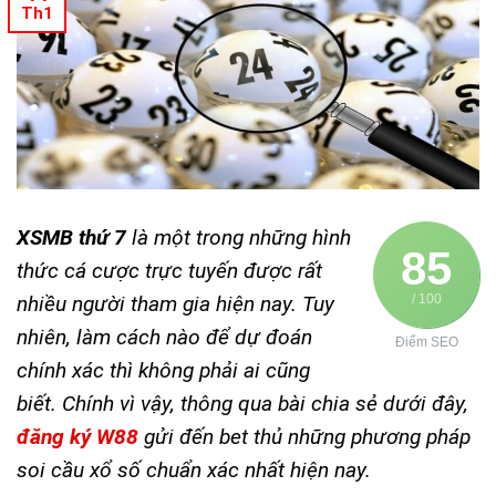
Th1
XSMB thứ 7
là một trong những hình
85
thức cá cược trực tuyến được rất
nhiều người tham gia hiện nay. Tuy
/ 100
nhiên, làm cách nào để dự đoán
Điểm SEO
chính xác thì không phải ai cũng
biết. Chính vì vậy, thông qua bài chia sẻ dưới đây,
đăng ký W88
gửi đến bet thủ những phương pháp
soi cầu xổ số chuẩn xác nhất hiện nay.