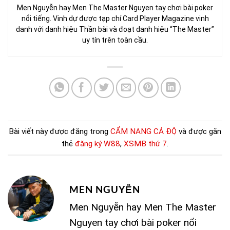
Men Nguyễn hay Men The Master Nguyen tay chơi bài poker
nổi tiếng. Vinh dự được tạp chí Card Player Magazine vinh
danh với danh hiệu Thần bài và đoạt danh hiệu “The Master”
uy tín trên toàn cầu.
Bài viết này được đăng trong
CẨM NANG CÁ ĐỘ
và được gắn
thẻ
đăng ký W88
,
XSMB thứ 7
.
MEN NGUYỄN
Men Nguyễn hay Men The Master
Nguyen tay chơi bài poker nổi