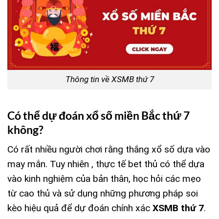
Thông tin về XSMB thứ 7
Có thể dự đoán xổ số miền Bắc thứ 7
không?
Có rất nhiều người chơi rằng thắng xổ số dựa vào
may mắn. Tuy nhiên , thực tế bet thủ có thể dựa
vào kinh nghiệm của bản thân, học hỏi các mẹo
từ cao thủ và sử dụng những phương pháp soi
kèo hiệu quả để dự đoán chính xác
XSMB thứ 7
.