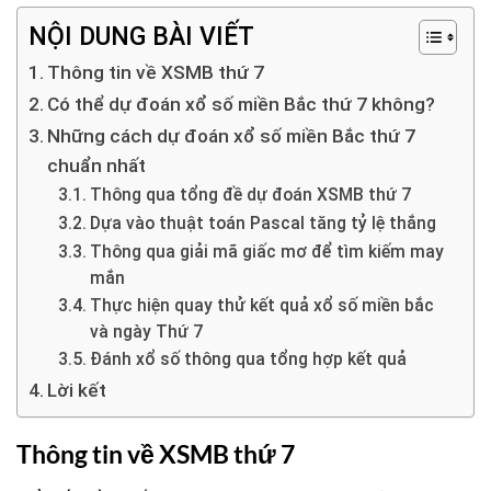
NỘI DUNG BÀI VIẾT
Thông tin về XSMB thứ 7
Có thể dự đoán xổ số miền Bắc thứ 7 không?
Những cách dự đoán xổ số miền Bắc thứ 7
chuẩn nhất
Thông qua tổng đề dự đoán XSMB thứ 7
Dựa vào thuật toán Pascal tăng tỷ lệ thắng
Thông qua giải mã giấc mơ để tìm kiếm may
mắn
Thực hiện quay thử kết quả xổ số miền bắc
và ngày Thứ 7
Đánh xổ số thông qua tổng hợp kết quả
Lời kết
Thông tin về XSMB thứ 7