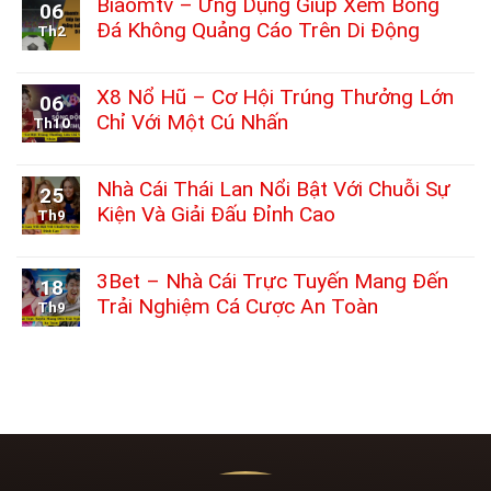
Biaomtv – Ứng Dụng Giúp Xem Bóng
06
–
luận
Đá Không Quảng Cáo Trên Di Động
Hướng
Th2
ở
Dẫn
Hong88
Không
Quy
Chính
có
Trình
Thức
bình
X8 Nổ Hũ – Cơ Hội Trúng Thưởng Lớn
06
Đổi
Sát
luận
Thưởng
Chỉ Với Một Cú Nhấn
Nhập
Th10
ở
Nhanh
Vào
Biaomtv
Không
Gọn
Ball88
–
có
Và
–
Ứng
bình
Nhà Cái Thái Lan Nổi Bật Với Chuỗi Sự
An
25
Bước
Dụng
luận
Toàn
Ngoặt
Kiện Và Giải Đấu Đỉnh Cao
Giúp
Th9
ở
2026
Lớn
Xem
X8
Không
Năm
Bóng
Nổ
có
2026
Đá
Hũ
bình
3Bet – Nhà Cái Trực Tuyến Mang Đến
18
Không
–
luận
Quảng
Trải Nghiệm Cá Cược An Toàn
Cơ
Th9
ở
Cáo
Hội
Nhà
Không
Trên
Trúng
Cái
có
Di
Thưởng
Thái
bình
Động
Lớn
Lan
luận
Chỉ
Nổi
ở
Với
Bật
3Bet
Một
Với
–
Cú
Chuỗi
Nhà
Nhấn
Sự
Cái
Kiện
Trực