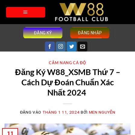
Bỏ
qua
nội
dung
ĐĂNG KÝ
ĐĂNG NHẬP
CẨM NANG CÁ ĐỘ
Đăng Ký W88_XSMB Thứ 7 –
Cách Dự Đoán Chuẩn Xác
Nhất 2024
ĐĂNG VÀO
THÁNG 1 11, 2024
BỞI
MEN NGUYỄN
11