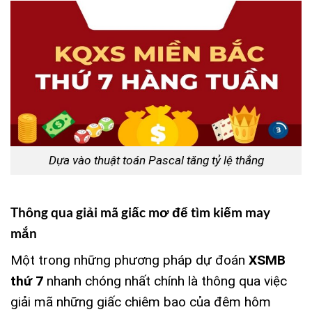
Dựa vào thuật toán Pascal tăng tỷ lệ thắng
Thông qua giải mã giấc mơ để tìm kiếm may
mắn
Một trong những phương pháp dự đoán
XSMB
thứ 7
nhanh chóng nhất chính là thông qua việc
giải mã những giấc chiêm bao của đêm hôm